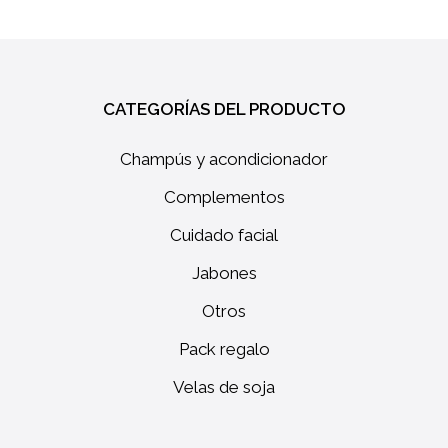
CATEGORÍAS DEL PRODUCTO
Champús y acondicionador
No hay productos en el
Complementos
carrito.
Cuidado facial
Jabones
GO TO SHOP
Otros
Pack regalo
Velas de soja