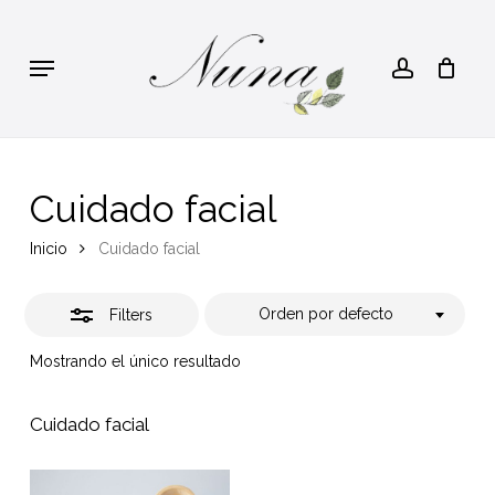
Skip
to
Close
account
Cart
Close
Menu
Cart
main
Filters
content
Cuidado facial
Inicio
Cuidado facial
Orden por defecto
Filters
Mostrando el único resultado
Cuidado facial