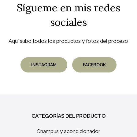
Sígueme
en
mis
redes
sociales
Aquí subo todos los productos y fotos del proceso
INSTAGRAM
FACEBOOK
No hay productos en el
carrito.
CATEGORÍAS DEL PRODUCTO
GO TO SHOP
Champús y acondicionador