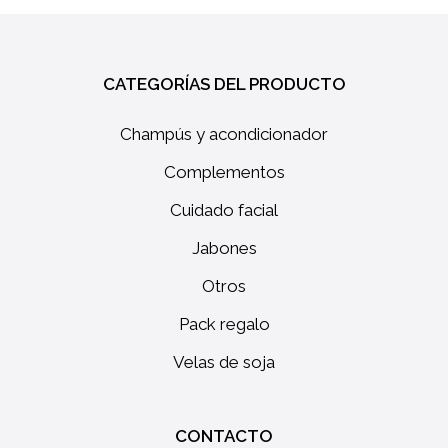
CATEGORÍAS DEL PRODUCTO
Champús y acondicionador
Complementos
No hay productos en el
Cuidado facial
carrito.
Jabones
GO TO SHOP
Otros
Pack regalo
Velas de soja
CONTACTO