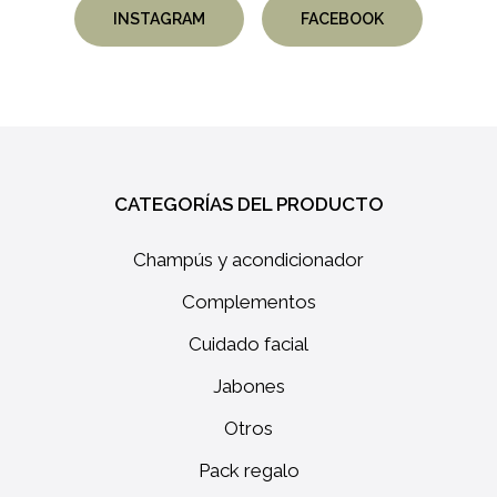
INSTAGRAM
FACEBOOK
CATEGORÍAS DEL PRODUCTO
No hay productos en el
Champús y acondicionador
carrito.
Complementos
Cuidado facial
GO TO SHOP
Jabones
Otros
Pack regalo